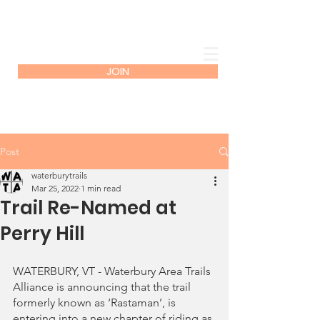
JOIN
Post
waterburytrails
Mar 25, 2022
1 min read
Trail Re-Named at
Perry Hill
WATERBURY, VT - Waterbury Area Trails 
Alliance is announcing that the trail 
formerly known as ‘Rastaman’, is 
entering into a new chapter of riding as 