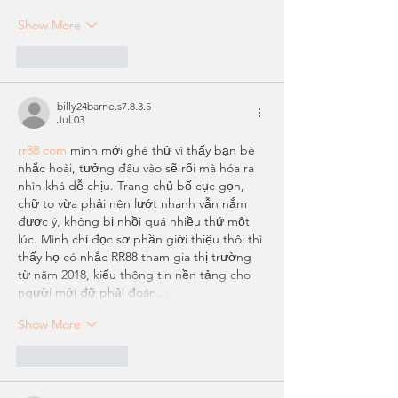
Show More
Like
Reply
billy24barne.s7.8.3.5
Jul 03
rr88 com
 mình mới ghé thử vì thấy bạn bè 
nhắc hoài, tưởng đâu vào sẽ rối mà hóa ra 
nhìn khá dễ chịu. Trang chủ bố cục gọn, 
chữ to vừa phải nên lướt nhanh vẫn nắm 
được ý, không bị nhồi quá nhiều thứ một 
lúc. Mình chỉ đọc sơ phần giới thiệu thôi thì 
thấy họ có nhắc RR88 tham gia thị trường 
từ năm 2018, kiểu thông tin nền tảng cho 
người mới đỡ phải đoán…
Show More
Like
Reply