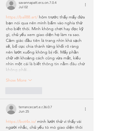
savannapatt.er.s.on.7.0.4
Jul 02
https://ball88.art/
 hôm trước thấy mấy đứa 
bạn nói qua nên mình bấm vào nghía thử 
cho biết thôi. Mình không chơi hay đọc kỹ 
gì, chủ yếu xem giao diện họ làm ra sao. 
Cảm giác đầu tiên là trang nhìn khá sạch 
sẽ, bố cục chia thành từng khối rõ ràng 
nên lướt xuống không bị rối. Mấy phần 
chữ với khoảng cách cũng vừa mắt, kiểu 
nhìn một cái là biết thông tin nằm đâu chứ 
không phải…
Show More
Like
Reply
terrancecart.e.r.36.0.7
Jun 25
https://bot4x.io/
 mình lướt thử vì thấy vài 
người nhắc, chủ yếu tò mò giao diện thôi 