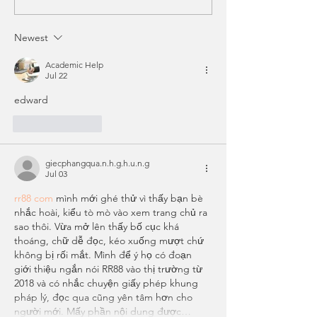
organization that b
Issue 3. -February
Newest
Academic Help
Jul 22
edward
Like
Reply
giecphangqua.n.h.g.h.u.n.g
Jul 03
rr88 com
 mình mới ghé thử vì thấy bạn bè 
nhắc hoài, kiểu tò mò vào xem trang chủ ra 
sao thôi. Vừa mở lên thấy bố cục khá 
thoáng, chữ dễ đọc, kéo xuống mượt chứ 
không bị rối mắt. Mình để ý họ có đoạn 
giới thiệu ngắn nói RR88 vào thị trường từ 
2018 và có nhắc chuyện giấy phép khung 
pháp lý, đọc qua cũng yên tâm hơn cho 
người mới. Mấy phần nội dung được…